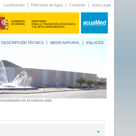
Localización
Peticiones de Agua
Contactar
Aviso Legal
DESCRIPCIÓN TÉCNICA
MEDIO NATURAL
ENLACES
ncionalidades en el entorno web.