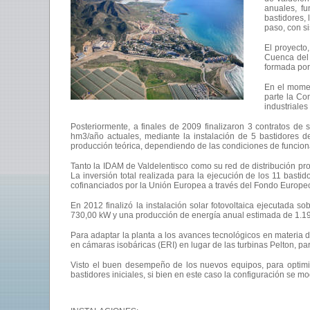
anuales, fu
bastidores,
paso, con s
El proyecto
Cuenca del
formada por
En el momen
parte la Co
industriales
Posteriormente, a finales de 2009 finalizaron 3 contratos de
hm3/año actuales, mediante la instalación de 5 bastidores 
producción teórica, dependiendo de las condiciones de funcio
Tanto la IDAM de Valdelentisco como su red de distribución pro
La inversión total realizada para la ejecución de los 11 basti
cofinanciados por la Unión Europea a través del Fondo Europe
En 2012 finalizó la instalación solar fotovoltaica ejecutada s
730,00 kW y una producción de energía anual estimada de 1.
Para adaptar la planta a los avances tecnológicos en materia 
en cámaras isobáricas (ERI) en lugar de las turbinas Pelton, p
Visto el buen desempeño de los nuevos equipos, para optimiza
bastidores iniciales, si bien en este caso la configuración se 