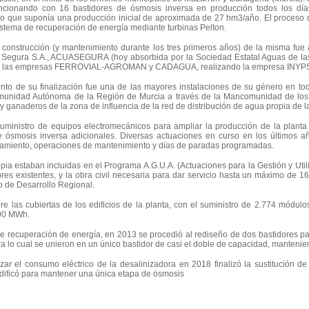
ncionando con 16 bastidores de ósmosis inversa en producción todos los días
 lo que suponía una producción inicial de aproximada de 27 hm3/año. El proceso
istema de recuperación de energía mediante turbinas Pelton.
, construcción (y mantenimiento durante los tres primeros años) de la misma fue
 Segura S.A., ACUASEGURA (hoy absorbida por la Sociedad Estatal Aguas de la
 las empresas FERROVIAL-AGROMAN y CADAGUA, realizando la empresa INYPSA la 
to de su finalización fue una de las mayores instalaciones de su género en t
munidad Autónoma de la Región de Murcia a través de la Mancomunidad de los Ca
 y ganaderos de la zona de influencia de la red de distribución de agua propia de l
 suministro de equipos electromecánicos para ampliar la producción de la plan
de ósmosis inversa adicionales. Diversas actuaciones en curso en los último
namiento, operaciones de mantenimiento y días de paradas programadas.
pia estaban incluidas en el Programa A.G.U.A. (Actuaciones para la Gestión y Uti
dores existentes, y la obra civil necesaria para dar servicio hasta un máximo de 
o de Desarrollo Regional.
obre las cubiertas de los edificios de la planta, con el suministro de 2.774 mód
190 MWh.
de recuperación de energía, en 2013 se procedió al rediseño de dos bastidores p
ara lo cual se unieron en un único bastidor de casi el doble de capacidad, manten
r el consumo eléctrico de la desalinizadora en 2018 finalizó la sustitución de 
modificó para mantener una única etapa de ósmosis