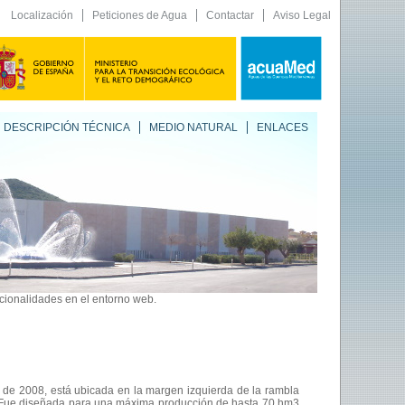
Localización
Peticiones de Agua
Contactar
Aviso Legal
DESCRIPCIÓN TÉCNICA
MEDIO NATURAL
ENLACES
ncionalidades en el entorno web.
 de 2008, está ubicada en la margen izquierda de la rambla
). Fue diseñada para una máxima producción de hasta 70 hm3