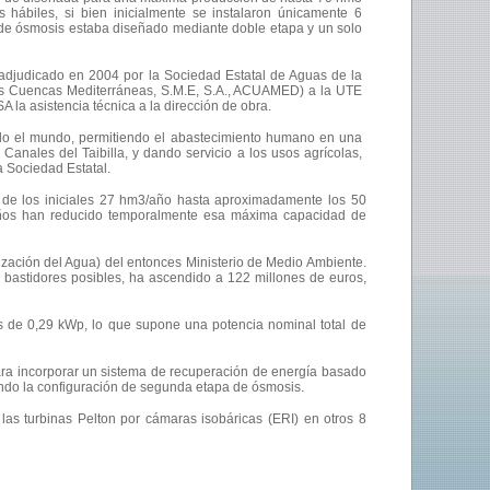
 hábiles, si bien inicialmente se instalaron únicamente 6
 de ósmosis estaba diseñado mediante doble etapa y un solo
 adjudicado en 2004 por la Sociedad Estatal de Aguas de la
s Cuencas Mediterráneas, S.M.E, S.A., ACUAMED) a la UTE
asistencia técnica a la dirección de obra.
odo el mundo, permitiendo el abastecimiento humano en una
nales del Taibilla, y dando servicio a los usos agrícolas,
a Sociedad Estatal.
ta de los iniciales 27 hm3/año hasta aproximadamente los 50
s años han reducido temporalmente esa máxima capacidad de
lización del Agua) del entonces Ministerio de Medio Ambiente.
16 bastidores posibles, ha ascendido a 122 millones de euros,
ulos de 0,29 kWp, lo que supone una potencia nominal total de
ara incorporar un sistema de recuperación de energía basado
iendo la configuración de segunda etapa de ósmosis.
las turbinas Pelton por cámaras isobáricas (ERI) en otros 8