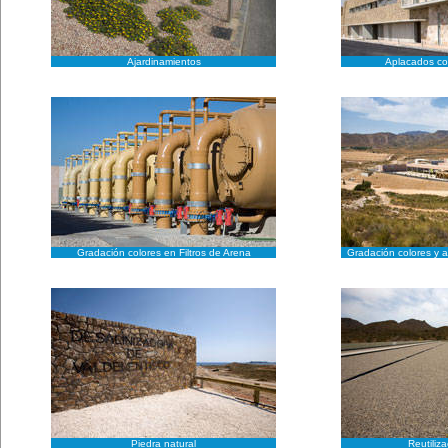
Ajardinamientos
Aplacados co
Gradación colores en Filtros de Arena
Gradación colores y 
Piedra natural
Reutiliz